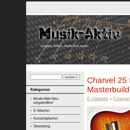
Guitars, Amps, Parts and more...
Charvel 25
Masterbuil
Kategorien
E-Gitarren
»
Charvel
Musik Aktiv Neu
eingetroffen!
E-Gitarren
Konzertgitarren
Steelstring