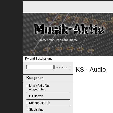
Guitars, Amps, Parts and more...
PA und Beschallung
KS - Audio
Kategorien
Musik Aktiv Neu
eingetroffen!
E-Gitarren
Konzertgitarren
Steelstring