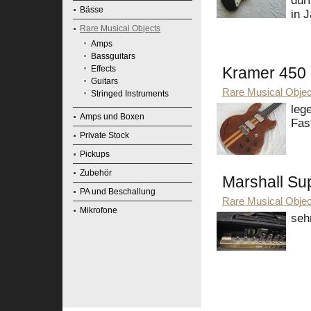
dür
Bässe
in 
Rare Musical Objects
Amps
Bassguitars
Effects
Kramer 450
Guitars
Rare Musical Objec
Stringed Instruments
leg
Amps und Boxen
Fas
Private Stock
Pickups
Zubehör
Marshall Su
PA und Beschallung
Rare Musical Objec
Mikrofone
seh