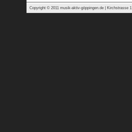
Copyright © 2011
musik-aktiv-göppingen.de
| Kirchstrasse 