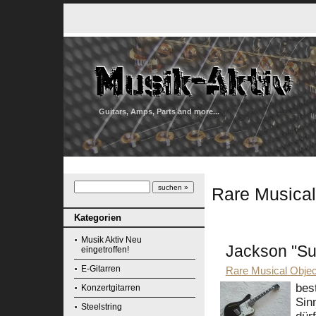
Guitars, Amps, Parts and more...
Rare Musical
Kategorien
Musik Aktiv Neu
Jackson "Su
eingetroffen!
E-Gitarren
Rare Musical Objec
bes
Konzertgitarren
Sinn
Steelstring