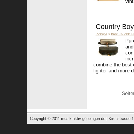
vin
Country Boy
Pickups
»
Bare Knuckle P
Pure
and
cont
inc
combine the best 
lighter and more d
Seit
Copyright © 2011
musik-aktiv-göppingen.de
| Kirchstrasse 