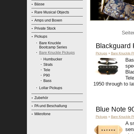
Bässe
Rare Musical Objects
Amps und Boxen
Private Stock
Seit
Pickups
Bare Knuckle
Blackguard F
Bootcamp Series
Bare Knuckle Pickups
Pickups
»
Bare Knuckle P
Humbucker
Bas
Strats
spe
Tele
Bla
P90
Tel
Bass
1950 through to l
Lollar Pickups
Zubehör
PA und Beschallung
Blue Note 9
Mikrofone
Pickups
»
Bare Knuckle P
A s
sens